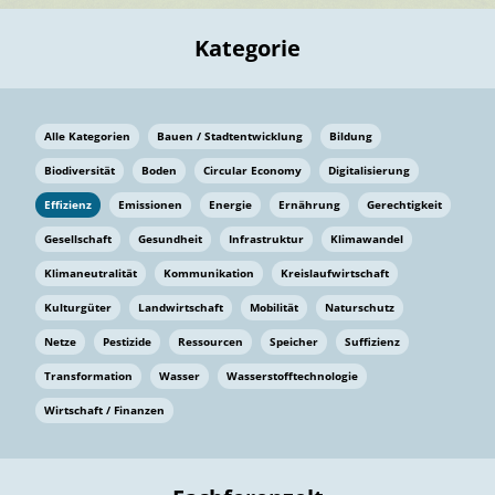
Kategorie
Alle Kategorien
Bauen / Stadtentwicklung
Bildung
Biodiversität
Boden
Circular Economy
Digitalisierung
Effizienz
Emissionen
Energie
Ernährung
Gerechtigkeit
Gesellschaft
Gesundheit
Infrastruktur
Klimawandel
Klimaneutralität
Kommunikation
Kreislaufwirtschaft
Kulturgüter
Landwirtschaft
Mobilität
Naturschutz
Netze
Pestizide
Ressourcen
Speicher
Suffizienz
Transformation
Wasser
Wasserstofftechnologie
Wirtschaft / Finanzen