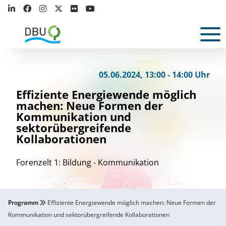
M
M
l
t
ar
ia
agda
ena S
r
icker
©
05.06.2024, 13:00 - 14:00 Uhr
Effiziente Energiewende möglich
machen: Neue Formen der
Kommunikation und
sektorübergreifende
Kollaborationen
Forenzelt 1: Bildung - Kommunikation
Programm
Effiziente Energiewende möglich machen: Neue Formen der
Kommunikation und sektorübergreifende Kollaborationen