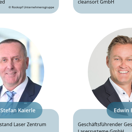
ied
cleansort GmbH
© Roskopf Unternehmensgruppe
 Stefan Kaierle
Edwin 
stand Laser Zentrum
Geschäftsführender Gese
Lasersysteme GmbH