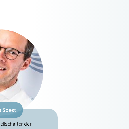
p Soest
llschafter der