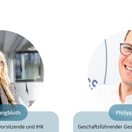
ungbluth
Philip
svorsitzende und IHK
Geschäftsführender Gese