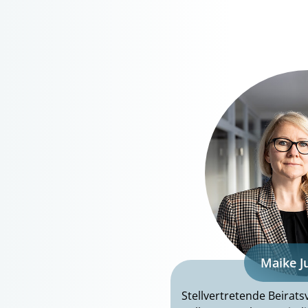
Maike J
Stellvertretende Beirat