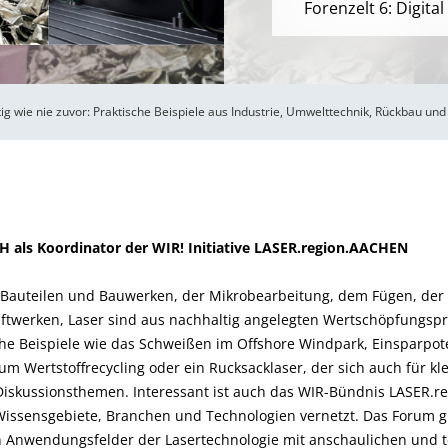
Forenzelt 6: Digital
itig wie nie zuvor: Praktische Beispiele aus Industrie, Umwelttechnik, Rückbau un
 als Koordinator der WIR! Initiative LASER.region.AACHEN
 Bauteilen und Bauwerken, der Mikrobearbeitung, dem Fügen, der
twerken, Laser sind aus nachhaltig angelegten Wertschöpfungsp
e Beispiele wie das Schweißen im Offshore Windpark, Einsparpote
zum Wertstoffrecycling oder ein Rucksacklaser, der sich auch für 
Diskussionsthemen. Interessant ist auch das WIR-Bündnis LASER.r
 Wissensgebiete, Branchen und Technologien vernetzt. Das Forum g
n Anwendungsfelder der Lasertechnologie mit anschaulichen und te