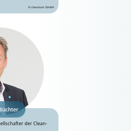
© cleansort GmbH
Büchter
llschafter der Clean-