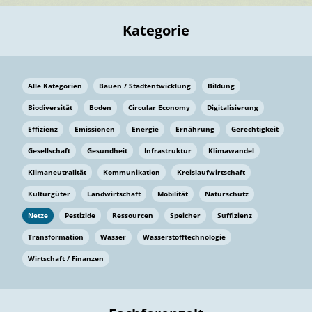
Kategorie
Alle Kategorien
Bauen / Stadtentwicklung
Bildung
Biodiversität
Boden
Circular Economy
Digitalisierung
Effizienz
Emissionen
Energie
Ernährung
Gerechtigkeit
Gesellschaft
Gesundheit
Infrastruktur
Klimawandel
Klimaneutralität
Kommunikation
Kreislaufwirtschaft
Kulturgüter
Landwirtschaft
Mobilität
Naturschutz
Netze
Pestizide
Ressourcen
Speicher
Suffizienz
Transformation
Wasser
Wasserstofftechnologie
Wirtschaft / Finanzen