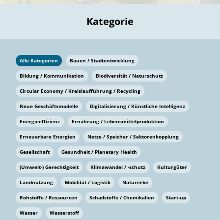
Kategorie
Alle Kategorien
Bauen / Stadtentwicklung
Bildung / Kommunikation
Biodiversität / Naturschutz
Circular Economy / Kreislaufführung / Recycling
Neue Geschäftsmodelle
Digitalisierung / Künstliche Intelligenz
Energieeffizienz
Ernährung / Lebensmittelproduktion
Erneuerbare Energien
Netze / Speicher / Sektorenkopplung
Gesellschaft
Gesundheit / Planetary Health
(Umwelt-) Gerechtigkeit
Klimawandel / -schutz
Kulturgüter
Landnutzung
Mobilität / Logistik
Naturerbe
Rohstoffe / Ressourcen
Schadstoffe / Chemikalien
Start-up
Wasser
Wasserstoff