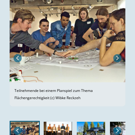
Ge
ge
Mo
Teilnehmende bei einem Planspiel zum Thema
Flächengerechtigkeit (c) Wibke Reckzeh