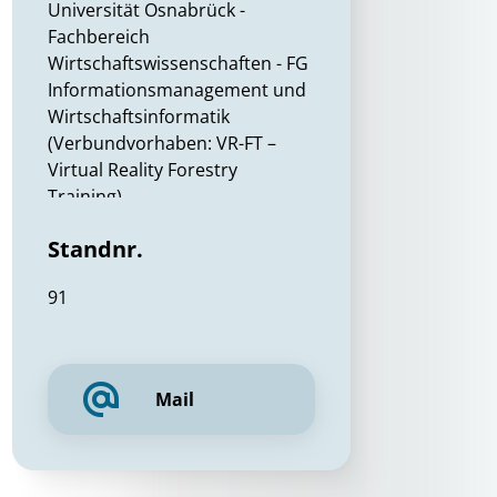
Universität Osnabrück -
Fachbereich
Wirtschaftswissenschaften - FG
Informationsmanagement und
Wirtschaftsinformatik
(Verbundvorhaben: VR-FT –
Virtual Reality Forestry
Training)
Standnr.
European Forest Institute - EFI-
Bonn (Verbundvorhaben
91
Waldbrand-Klima-Resilienz)
Bosch Sicherheitssysteme
GmbH
Mail