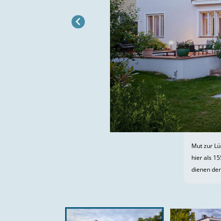
Mut zur Lü
hier als 1
dienen der