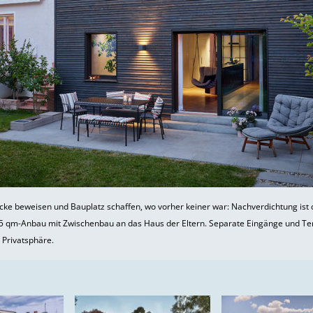
cke beweisen und Bauplatz schaffen, wo vorher keiner war: Nachverdichtung ist
55 qm-Anbau mit Zwischenbau an das Haus der Eltern. Separate Eingänge und Te
 Privatsphäre.