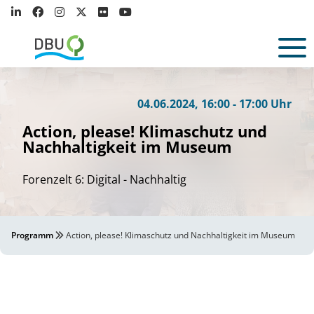
-
t
i
m
i
Foto
S
ud
o Pra
ud
ya Nathan
I
shar
©
04.06.2024, 16:00 - 17:00 Uhr
Action, please! Klimaschutz und
Nachhaltigkeit im Museum
Forenzelt 6: Digital - Nachhaltig
Programm
Action, please! Klimaschutz und Nachhaltigkeit im Museum