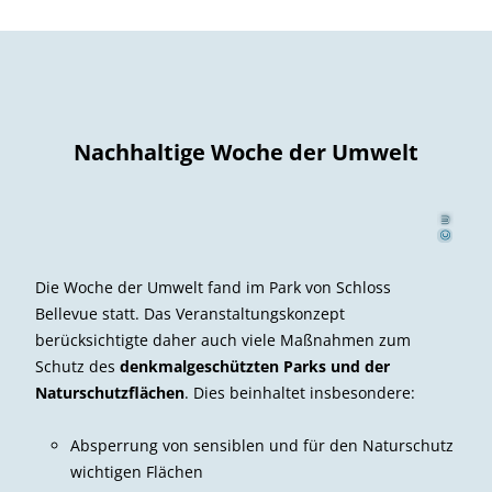
Nachhaltige Woche der Umwelt
U
f
acob
l
J
©
Die Woche der Umwelt fand im Park von Schloss
Bellevue statt. Das Veranstaltungskonzept
berücksichtigte daher auch viele Maßnahmen zum
Schutz des
denkmalgeschützten Parks und der
Naturschutzflächen
. Dies beinhaltet insbesondere:
Absperrung von sensiblen und für den Naturschutz
wichtigen Flächen