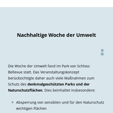
Nachhaltige Woche der Umwelt
U
f
acob
l
J
©
Die Woche der Umwelt fand im Park von Schloss
Bellevue statt. Das Veranstaltungskonzept
berücksichtigte daher auch viele Maßnahmen zum
Schutz des
denkmalgeschützten Parks und der
Naturschutzflächen
. Dies beinhaltet insbesondere:
Absperrung von sensiblen und für den Naturschutz
wichtigen Flächen